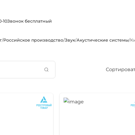
0-10
Звонок бесплатный
г
/
Российское производство
/
Звук
/
Акустические системы
/
К
Сортироват