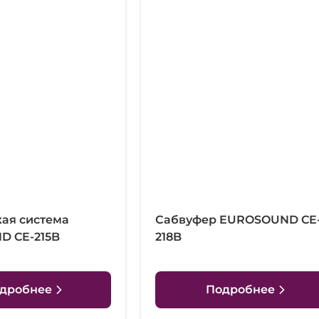
кая система
Сабвуфер EUROSOUND CE
 CE-215B
218B
дробнее
Подробнее