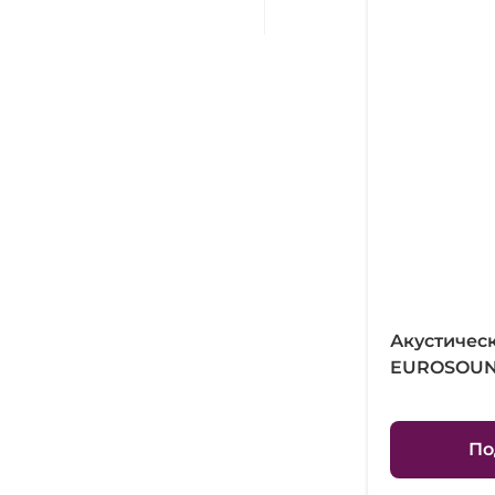
Акустичес
EUROSOUND
По