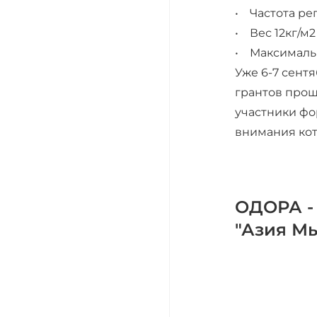
• Частота рег
• Вес 12кг/м2
• Максималь
Уже 6-7 сент
грантов прош
участники фо
внимания кот
ОДОРА -
"Азия М