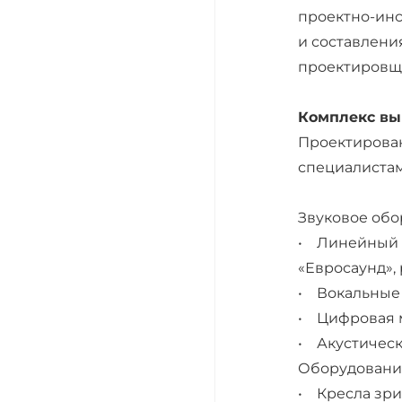
проектно-инс
и составлени
проектировщи
Комплекс вы
Проектирован
специалиста
Звуковое обо
• Линейный 2
«Евросаунд»,
• Вокальные 
• Цифровая м
• Акустическ
Оборудование
• Кресла зрит