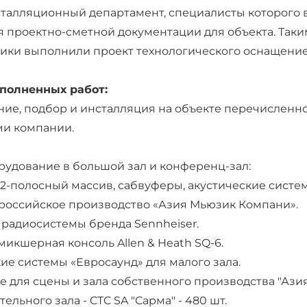
талляционный департамент, специалисты которого
я проектно-сметной документации для объекта. Та
ки выполнили проект технологического оснащение 
полненных работ:
ие, подбор и инсталляция на объекте перечислен
ми компании.
рудование в большой зал и конференц-зал:
-полосный массив, сабвуферы, акустические систем
 российское производство «Азия Мьюзик Компани».
радиосистемы бренда Sennheiser.
икшерная консоль Allen & Heath SQ-6.
ие системы «Евросаунд» для малого зала.
 для сцены и зала собственного производства "Ази
ельного зала - CTC SA "Сарма" - 480 шт.