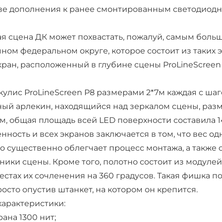
тве дополнения к ранее смонтированным светодиодн
ая сцена ДК может похвастать, пожалуй, самым бол
ном федеральном округе, которое состоит из таких э
ран, расположенный в глубине сцены ProLineScreen P
кулис ProLineScreen P8 размерами 2*7м каждая с шаг
ый арлекин, находящийся над зеркалом сцены, размер
м, общая площадь всей LED поверхности составила 14
нность и всех экранов заключается в том, что вес о
 Это существенно облегчает процесс монтажа, а такж
ники сцены. Кроме того, полотно состоит из модуле
естах их сочленения на 360 градусов. Такая фишка п
росто опустив штанкет, на котором он крепится.
характеристики:
ана 1300 нит;