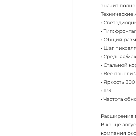
значит полно
Технические 
• Светодиодн
• Тип: фронт
• Общий раз
• Шаг пиксел
• Средняя/ма
• Стальной к
• Вес панели 
• Яркость 800
• IP31
• Частота обн
Расширение п
В конце авгус
компания око