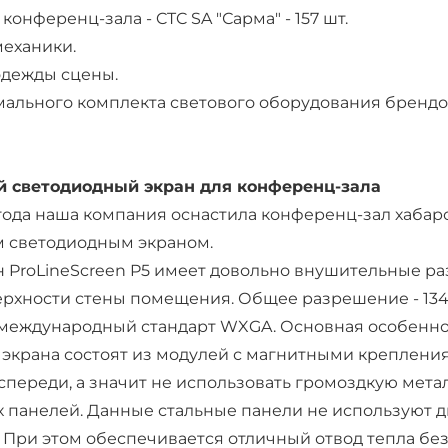
конференц-зала - CTC SA "Сарма" - 157 шт.
еханики.
одежды сцены.
ального комплекта светового оборудования брендов T
 светодиодный экран для конференц-зала
 года наша компания оснастила конференц-зал хаба
 светодиодным экраном.
 ProLineScreen P5 имеет довольно внушительные ра
рхности стены помещения. Общее разрешение - 1344
международный стандарт WXGA. Основная особеннос
 экрана состоят из модулей с магнитными креплени
спереди, а значит не использовать громоздкую мет
 панелей. Данные стальные панели не используют дв
 При этом обеспечивается отличный отвод тепла без