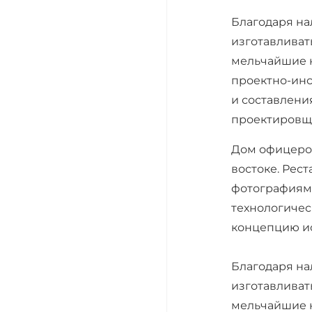
Благодаря на
изготавливат
мельчайшие н
проектно-инс
и составлени
проектировщи
Дом офицеров
востоке. Рес
фотографиям.
технологичес
концепцию ис
Благодаря на
изготавливат
мельчайшие н