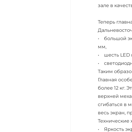
зале в качес
Теперь главн
Дальневосточ
• большой эк
мм,
• шесть LED 
• светодиодн
Таким образо
Главная особе
более 12 кг.
верхней меха
сгибаться в м
весь экран, п
Технические 
• Яркость экр