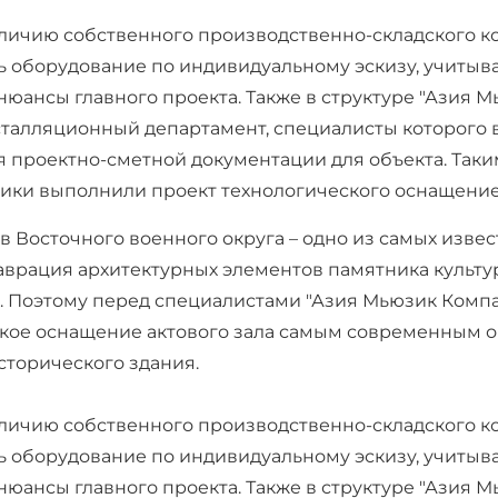
личию собственного производственно-складского к
ь оборудование по индивидуальному эскизу, учитыва
юансы главного проекта. Также в структуре "Азия 
талляционный департамент, специалисты которого
я проектно-сметной документации для объекта. Та
ки выполнили проект технологического оснащение
 Восточного военного округа – одно из самых изве
таврация архитектурных элементов памятника культ
 Поэтому перед специалистами "Азия Мьюзик Компан
кое оснащение актового зала самым современным о
торического здания.
личию собственного производственно-складского к
ь оборудование по индивидуальному эскизу, учитыва
юансы главного проекта. Также в структуре "Азия 