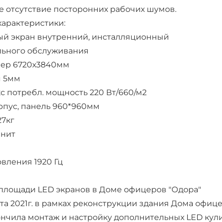
е отсутствие посторонних рабочих шумов.
характеристики:
ый экран внутренний, инсталляционный
ального обслуживания
мер 6720х3840мм
я 5мм
кс потребл. мощность 220 Вт/660/м2
орпус, панель 960*960мм
27кг
 нит
овления 1920 Гц
лощади LED экранов в Доме офицеров "Одора"
та 2021г. в рамках реконструкции здания Дома офицер
нчила монтаж и настройку дополнительных LED кул