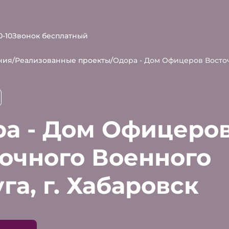
0-10
Звонок бесплатный
ния
/
Реализованные проекты
/
Одора - Дом Офицеров Восточ
а - Дом Офицеро
очного Военного
га, г. Хабаровск