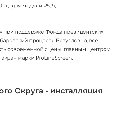
Гц (для модели P5,2);
ра» при поддержке Фонда президентских
аровский процесс». Безусловно, все
сть современной сцены, главным центром
экран марки ProLineScreen.
го Округа - инсталляция