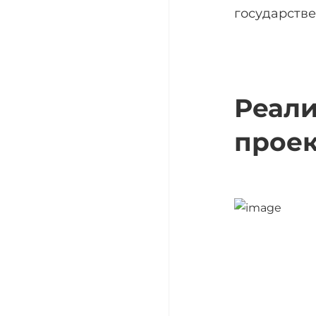
государстве
Реал
прое