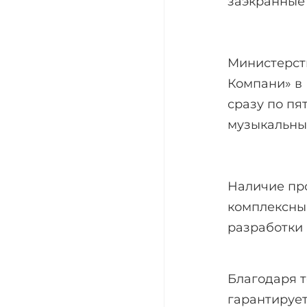
заэкранные 
Министерст
Компани» в 
сразу по пя
музыкальные
Наличие пр
комплексный
разработки 
Благодаря т
гарантирует