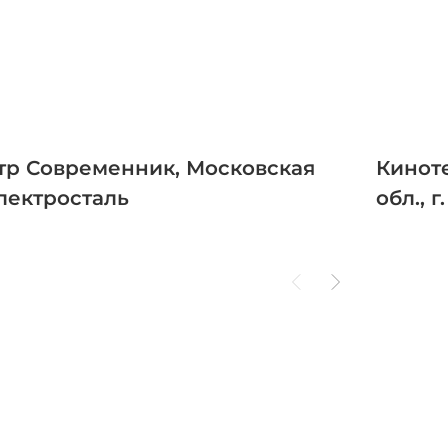
тр Современник, Московская
Кинот
 Электросталь
обл., 