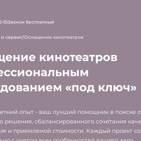
0-10
Звонок бесплатный
 и сервис
/
Оснащение кинотеатров
щение кинотеатров
ессиональным
дованием «под ключ»
етний опыт - ваш лучший помощник в поиске 
о решения, сбалансированного сочетания кач
ия и приемлемой стоимости. Каждый проект со
но с учетом всех особенностей вашего зала.