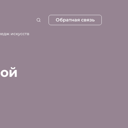
Обратная связь
ледж искусств
вой