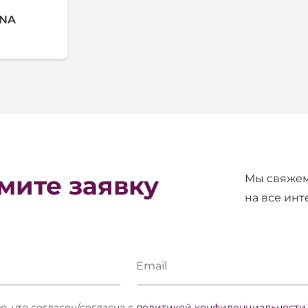
INA
ите заявку
Мы свяжем
на все ин
Email
, что согласен/согласна с
политикой конфиденциальности