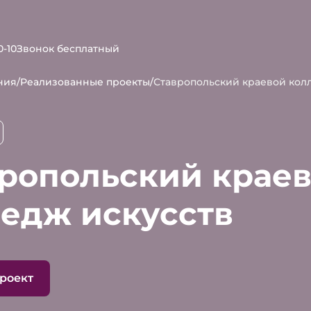
0-10
Звонок бесплатный
ния
/
Реализованные проекты
/
Ставропольский краевой кол
ропольский крае
едж искусств
проект