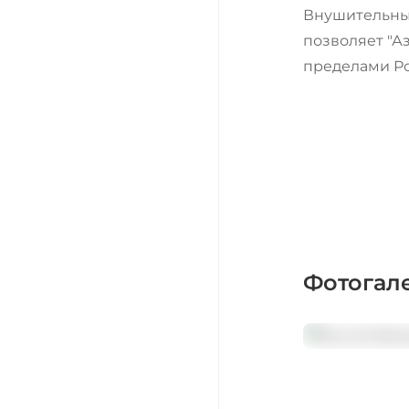
Внушительный
позволяет "А
пределами Ро
Фотогал