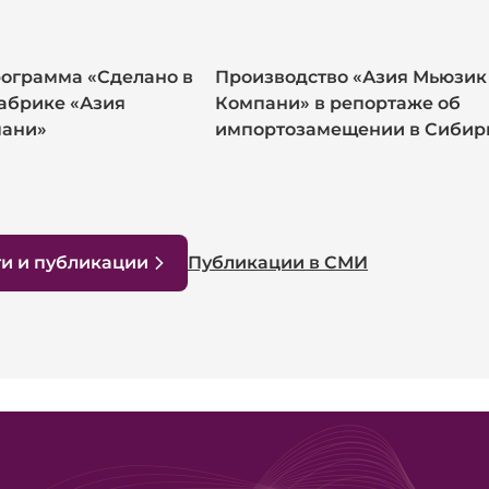
рограмма «Сделано в
Производство «Азия Мьюзик
абрике «Азия
Компани» в репортаже об
пани»
импортозамещении в Сибир
ти и публикации
Публикации в СМИ