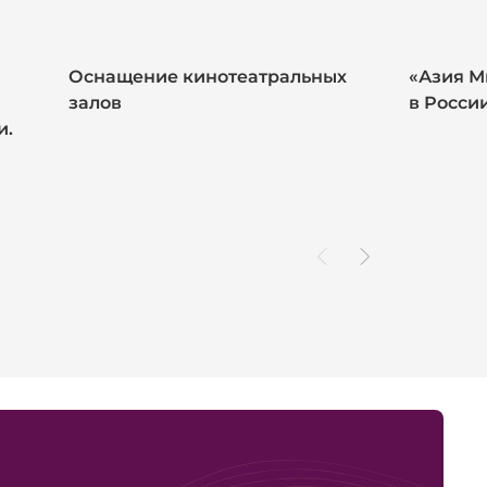
Оснащение кинотеатральных
«Азия М
залов
в Росси
и.