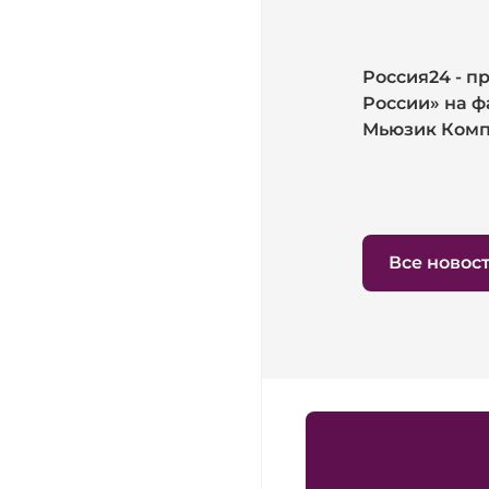
Россия24 - п
России» на ф
Мьюзик Ком
Все новос