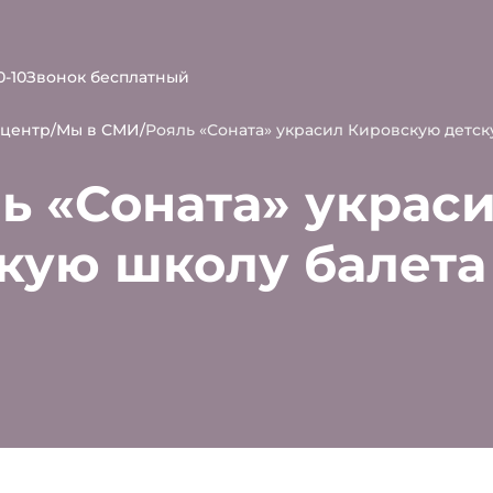
0-10
Звонок бесплатный
-центр
/
Мы в СМИ
/
Рояль «Соната» украсил Кировскую детск
ь «Соната» украс
кую школу балета