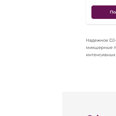
По
Надежное DJ-
микшерные пу
интенсивных 