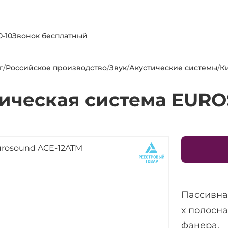
0-10
Звонок бесплатный
г
/
Российское производство
/
Звук
/
Акустические системы
/
К
ическая система EUR
Пассивная
х полосна
фанера.