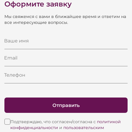
PRO – и является оригинальной разработкой
Оформите заявку
наших инженеров – подобный подход уникален
Мы свяжемся с вами в ближайшее время и ответим на
для кино акустики, в которой как правило
все интересующие вопросы.
используются простые конструкции сабвуферов
НЧ секций за-экранных систем, в случаи с
Ваше имя
Eurosound ACE звучание вплотную
приближается к звучанию концертных систем.
Email
Телефон
Отправить
Подтверждаю, что согласен/согласна с
политикой
конфиденциальности
и
пользовательским