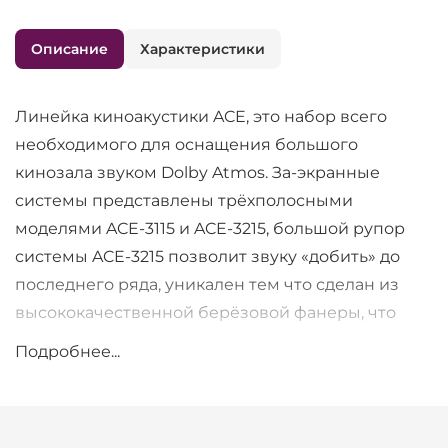
Описание
Характеристики
Линейка киноакустики ACE, это набор всего
необходимого для оснащения большого
кинозала звуком Dolby Atmos. За-экранные
системы представлены трёхполосными
моделями ACE-3115 и ACE-3215, большой рупор
системы ACE-3215 позволит звуку «добить» до
последнего ряда, уникален тем что сделан из
высококачественной берёзовой фанеры, что
выгодно отличает систему от всех конкурентов,
Подробнее...
использующих пластик. Низкочастотная секция
заслуживает отдельного внимания: конструкция
фазоинвертора в заимствована у линейки BBR