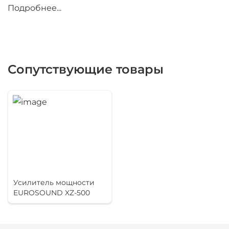
Подробнее...
Клубная серия BBR состоит из трех пассивных и
четырех активных моделей. Каждый модельный
ряд содержит две двухполосные системы и один
сабвуфер. При этом активный сабвуфер
Сопутствующие товары
доступен в двух корпусах: стандартном, глубиной
71,5 см, и компактном – всего 58 см глубиной для
мобильных инсталляций.
Кроме того, корпус акустических систем серии
BBR представлен в двух корпусах на выбор: из
MDF и из фанеры. Если предполагается
размещение колонок на стойках или плоских
поверхностях, то лучше выбрать версию серии
Усилитель мощности
BBR, выполненную в корпусе из MDF, покрытую
EUROSOUND XZ-500
карпетом. Если же необходим подвес систем,
или предполагаются более суровые условия