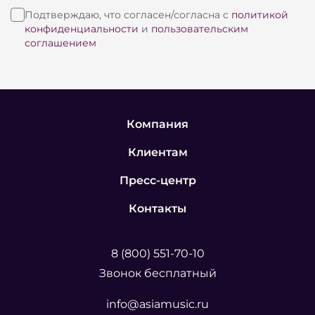
Транспортировочная упаковка из фанеры
Подтверждаю, что согласен/согласна с
политикой
обеспечивает сохранность товара при
конфиденциальности
и
пользовательским
транспортировке и хранении, а также дает
соглашением
возможность проведения погрузочно-
разгрузочных работ вручную или
механизированными средствами;
На упаковке установлены датчики наклона и
Компания
удара, для контроля соблюдения требований
Клиентам
при транспортировке;
Пресс-центр
Контакты
8 (800) 551-70-10
Звонок бесплатный
info@asiamusic.ru