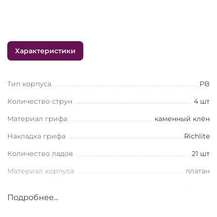
Характеристики
Тип корпуса
PB
Количество струн
4 шт
Материал грифа
каменный клён
Накладка грифа
Richlite
Количество ладов
21 шт
Материал корпуса
платан
Датчик у грифа
Split Coil
Подробнее...
Цвет фурнитуры
хром