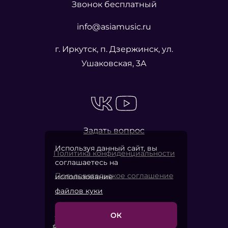
Звонок бесплатный
info@asiamusic.ru
г. Иркутск, п. Дзержинск, ул.
Ушаковская, 3А
Задать вопрос
Используя данный сайт, вы
Политика конфиденциальности
соглашаетесь на
Пользовательское соглашение
использование
файлов куки
ОК
2026 © «Азия Мьюзик Компани»