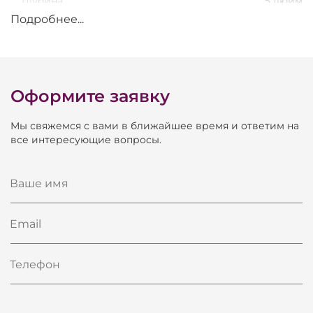
Глубина
5 дюйм
Подробнее...
Малый барабан
Диаметр
8 дюйм
Глубина
5 дюйм
Оформите заявку
Цвет фурнитуры
хром
Тип фурнитуры
Economic
Мы свяжемся с вами в ближайшее время и ответим на
все интересующие вопросы.
Материал кадлов
липа
Тип покрытия кадлов
ламинат
Ваше имя
Материал ободов
сталь
Email
Тип ободов
штампованые
Стул в комплекте
есть
Телефон