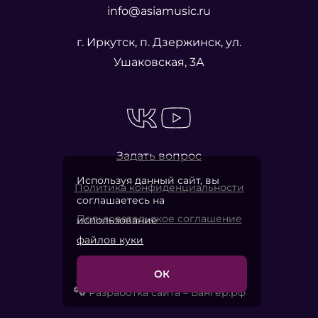
info@asiamusic.ru
г. Иркутск, п. Дзержинск, ул.
Ушаковская, 3А
Задать вопрос
Используя данный сайт, вы
Политика конфиденциальности
соглашаетесь на
Пользовательское соглашение
использование
файлов куки
ОК
2026 © «Азия Мьюзик Компани»
Разработка сайта – Вангер.рф