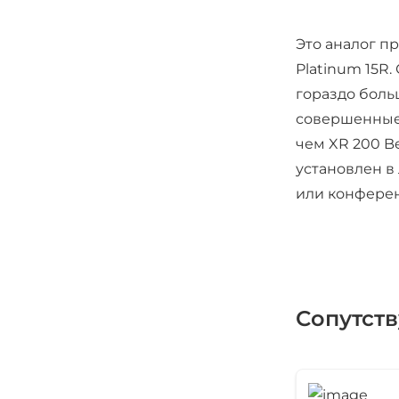
Это аналог п
Platinum 15R.
гораздо боль
совершенные 
чем XR 200 B
установлен в
или конферен
Сопутст