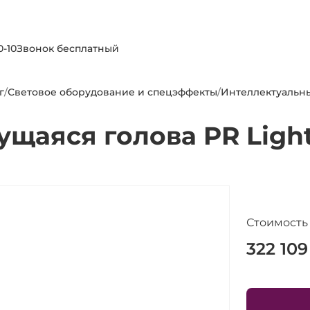
0-10
Звонок бесплатный
г
/
Световое оборудование и спецэффекты
/
Интеллектуальн
щаяся голова PR Ligh
Стоимость
322 109