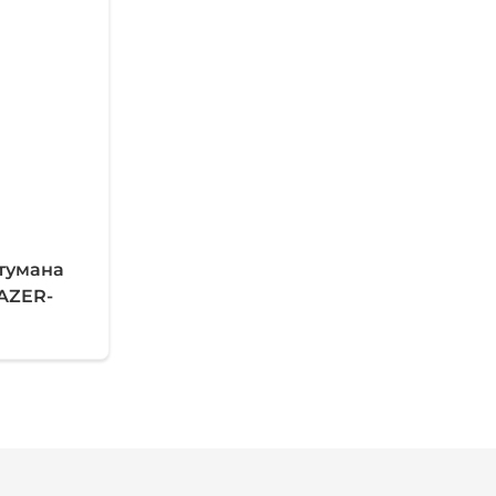
 тумана
AZER-