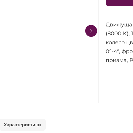
Движущая
(8000 K), 
колесо цв
0°-4°, фр
призма, Pa
Характеристики