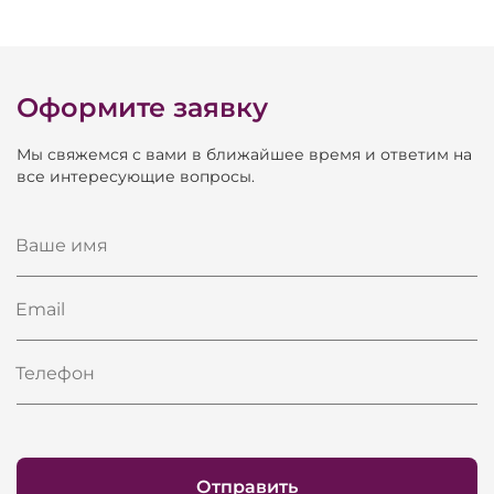
Тип крепления грифа
на болтах
Датчик у грифа
сингл
Датчик посередине
сингл
Оформите заявку
Датчик у бриджа
сингл
Мы свяжемся с вами в ближайшее время и ответим на
Цвет фурнитуры
хром
все интересующие вопросы.
Ваше имя
Email
Телефон
Отправить