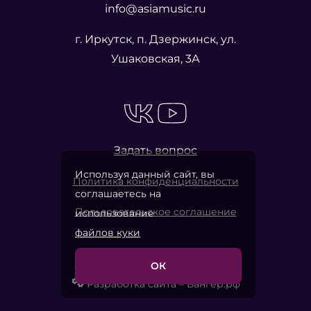
info@asiamusic.ru
г. Иркутск, п. Дзержинск, ул.
Ушаковская, 3А
Задать вопрос
Используя данный сайт, вы
Политика конфиденциальности
соглашаетесь на
Пользовательское соглашение
использование
файлов куки
ОК
2026 © «Азия Мьюзик Компани»
Разработка сайта – Вангер.рф