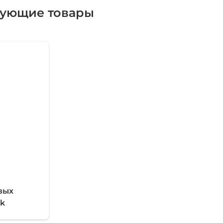
вующие товары
вых
ek