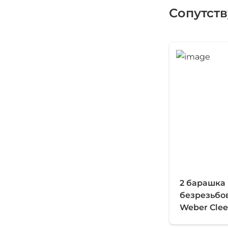
Сопутст
2 барашка
безрезьбо
Weber Cle