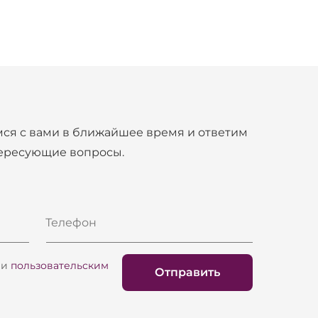
ный пенополиуретан повышенной
 срок службы. Уникальная эргономичная
ся с вами в ближайшее время и ответим
тересующие вопросы.
ковин, завершающих ряд.
Телефон
и
пользовательским
Отправить