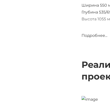
Ширина 550 
Глубина 535/
Высота 1055 
Усиленный ме
Подробнее...
Подлокотники
Подъемный м
Реал
прое
Ткань - дубл
Сиденье и сп
Рельефный ри