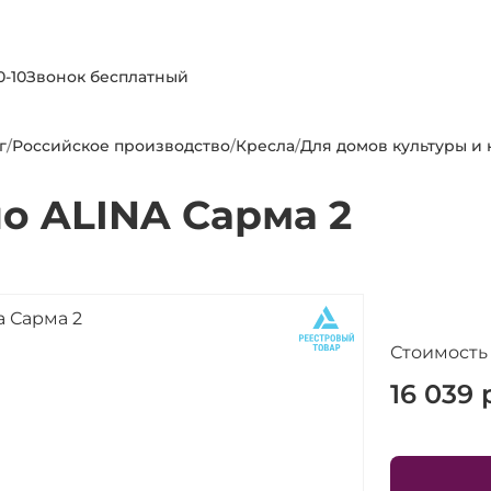
0-10
Звонок бесплатный
г
/
Российское производство
/
Кресла
/
Для домов культуры и
о ALINA Сарма 2
Стоимость
16 039
р