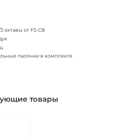
/3 октавы от F5-C8
дук
Гц
льные палочки в комплекте
вующие товары