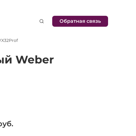
Обратная связь
X32Prof
ый Weber
уб.