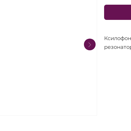
Ксилофон
резонато