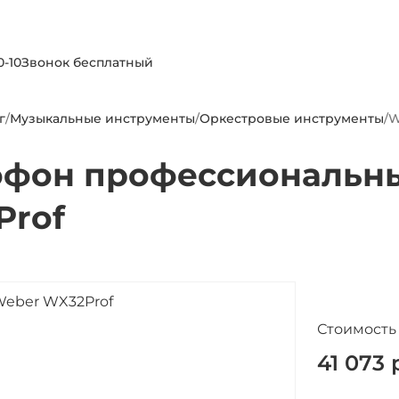
0-10
Звонок бесплатный
г
/
Музыкальные инструменты
/
Оркестровые инструменты
/
W
офон профессиональн
Prof
Стоимость
41 073
р