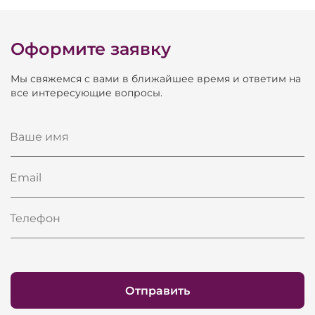
Дека и рипки: европейская ель
Механика: Pearl River
Молоточки: клен
Оформите заявку
Вирбельбанк:многослойная доска
Мы свяжемся с вами в ближайшее время и ответим на
Вирбели: немецкая никелированная сталь
все интересующие вопросы.
Гаммербанк: алюминиевый сплав
Ваше имя
Email
Телефон
Отправить