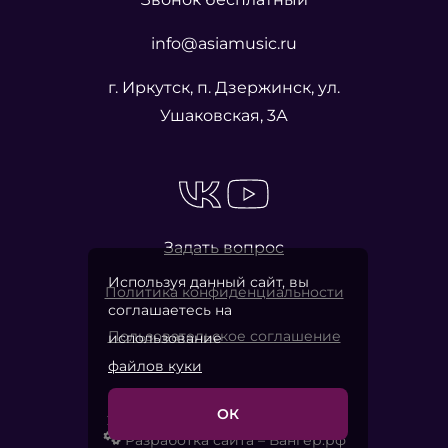
info@asiamusic.ru
г. Иркутск, п. Дзержинск, ул.
Ушаковская, 3А
Задать вопрос
Используя данный сайт, вы
Политика конфиденциальности
соглашаетесь на
Пользовательское соглашение
использование
файлов куки
ОК
2026 © «Азия Мьюзик Компани»
Разработка сайта – Вангер.рф