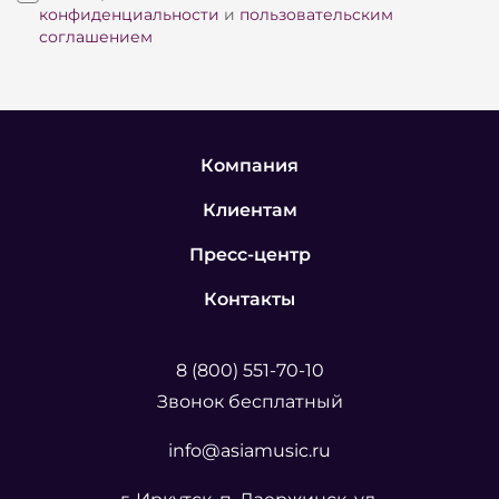
резервированием данных.
конфиденциальности
и
пользовательским
соглашением
Полная совместимость шоу-файлов - ключевая
особенность операционной системы Wholehog
4. Вы можете легко загружать шоу-файлы,
Компания
созданные на пультах с ОС Wholehog 3 в любой
Клиентам
пульт семейства HOG4, ровно как и загружать
файлы созданные на них в любой пульт
Пресс-центр
семейства HOG3 с версией программного
Контакты
обеспечения 3.2.6. Выбирая пульты семейства
HOG 4 вы вкладываете средства в наиболее
8 (800) 551-70-10
современную и стабильную платформу
Звонок бесплатный
управления светом.
info@asiamusic.ru