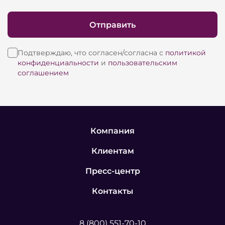
модели выполнены по двух-полосной схеме, в
самой компактной модели BBR-06P использован
Отправить
коаксиальный динамик.
Подтверждаю, что согласен/согласна с
политикой
Ряд активных систем состоит из
конфиденциальности
и
пользовательским
полноразмерных моделей и двух сабвуферов.
соглашением
Отдельного внимания заслуживает модель BBR-
46A, выполненная по принципу вертикального
массива. Для высокочастотной секции
использован встроенный усилитель класса AB,
Компания
для усиления низких частот используется
Клиентам
усилитель класса D.
Пресс-центр
Дебют серии случился в 2016 году на
Контакты
международной выставке профессионального
концертного оборудования Prolight + Sound
8 (800) 551-70-10