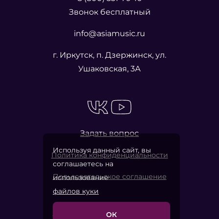
NAMM (г. Москва). За это время акустическими
Звонок бесплатный
моделями BBR СТАНДАРТ было оснащено
несколько сотен учреждений культуры и досуга
info@asiamusic.ru
по всей России.
г. Иркутск, п. Дзержинск, ул.
Ушаковская, 3А
Все акустические системы включены в реестр
российской промышленной продукции и
каталог Министерства промышленности и
торговли РФ
Задать вопрос
Используя данный сайт, вы
Политика конфиденциальности
соглашаетесь на
Пользовательское соглашение
использование
файлов куки
ОК
2026 © «Азия Мьюзик Компани»