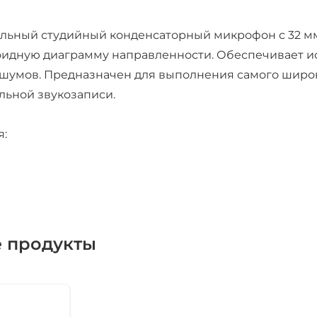
льный студийный конденсаторный микрофон с 32 м
идную диаграмму направленности. Обеспечивает и
шумов. Предназначен для выполнения самого широк
ьной звукозаписи.
я:
паук”
а
 продукты
крофон не имеет собственного блока питания, поэт
орое можно обеспечить либо с помощью микшерного
нтомного питания.