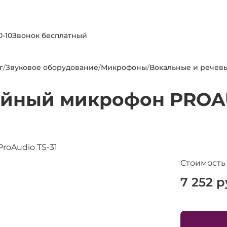
0-10
Звонок бесплатный
г
/
Звуковое оборудование
/
Микрофоны
/
Вокальные и речев
йный микрофон PROAU
Стоимость
7 252
р