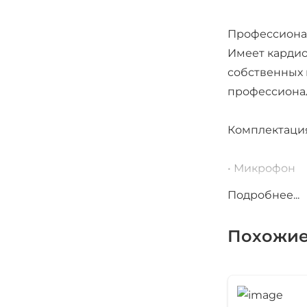
Профессиона
Имеет кардио
собственных 
профессионал
Комплектаци
• Микрофон
• Держатель “
Подробнее...
• Чехол
• Ветрозащит
Похожие
Внимание: ми
питание, кот
источника фа