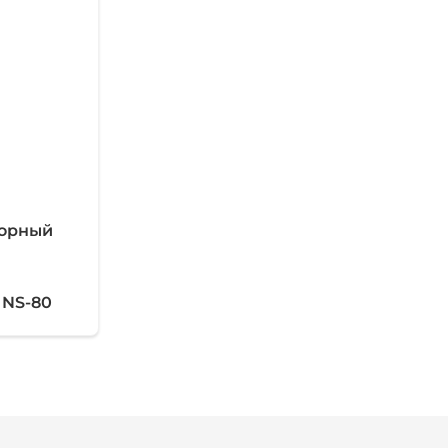
торный
NS-80