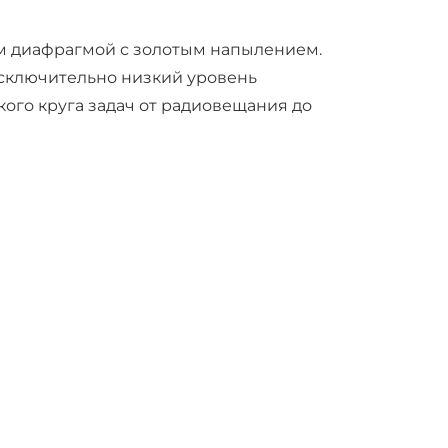
м диафрагмой с золотым напылением.
сключительно низкий уровень
ого круга задач от радиовещания до
ому для его работы нужно фантомное
 пульта либо с помощью внешнего