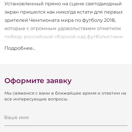
Установленный прямо на сцене светодиодный
экран пришелся как никогда кстати для первых
зрителей Чемпионата мира по футболу 2018,
которые с огромным удовольствием отметили
победу российской сборной над футболистами
из Саудовской Аравии. По сути, экран
Подробнее...
представляет из себя огромный телевизор, и
уже с 3-4х метров от него, где располагаются
столики переднего ряда, картинка выглядит
очень четкой и цельной: отдельные пиксели
Оформите заявку
абсолютно не заметны человеческому глазу, да
Мы свяжемся с вами в ближайшее время и ответим на
это и понятно, ведь шаг между ними всего 3мм!!!
все интересующие вопросы.
Экран имеет общий размер 3.84*1.92м, с
разрешением 1280*640 точек. Яркость экрана
Ваше имя
составляет 1000 кандел на м2. Поскольку место
установки было определено неизменное – на