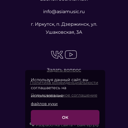
info@asiamusic.ru
г. Иркутск, п. Дзержинск, ул.
Ушаковская, 3А
Задать вопрос
Используя данный сайт, вы
Политика конфиденциальности
соглашаетесь на
Пользовательское соглашение
использование
файлов куки
ОК
2026 © «Азия Мьюзик Компани»
Разработка сайта – Вангер.рф