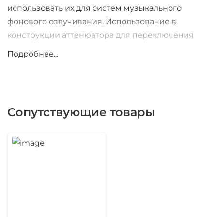
использовать их для систем музыкального
фонового озвучивания. Использование в
конструкции аттенюатора для переключения
мощности дает возможность использовать эти
Подробнее...
системы как со 100-вольтовыми
трансляционными линиями, так и с
низкоомными усилителями. Поворотный
кронштейн, входящий в комплект позволяет
Сопутствующие товары
устанавливать систему как в горизонтальном, так
и в вертикальном положении.
Ну и самая главная особенность данной серии
акустических систем – степень защиты IP54,
благодаря чему ее можно применять для
уличного озвучивания, для озвучивания
влажных помещений, бассейнов, саун (кроме