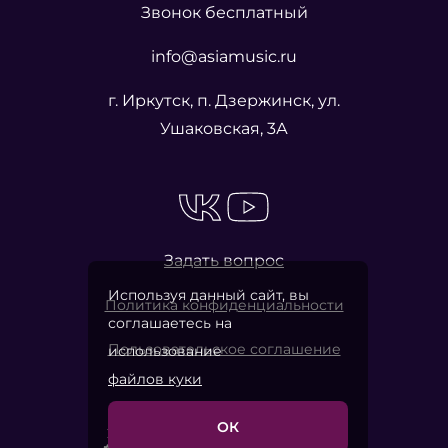
Звонок бесплатный
info@asiamusic.ru
г. Иркутск, п. Дзержинск, ул.
Ушаковская, 3А
Задать вопрос
Используя данный сайт, вы
Политика конфиденциальности
соглашаетесь на
Пользовательское соглашение
использование
файлов куки
ОК
2026 © «Азия Мьюзик Компани»