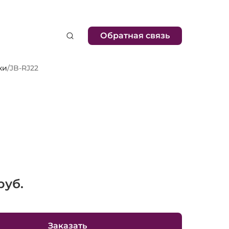
Обратная связь
ки
/
JB-RJ22
руб.
Заказать