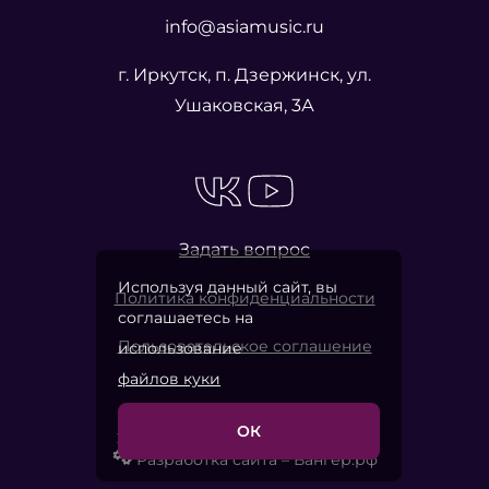
info@asiamusic.ru
г. Иркутск, п. Дзержинск, ул.
Ушаковская, 3А
Задать вопрос
Используя данный сайт, вы
Политика конфиденциальности
соглашаетесь на
Пользовательское соглашение
использование
файлов куки
ОК
2026 © «Азия Мьюзик Компани»
Разработка сайта – Вангер.рф