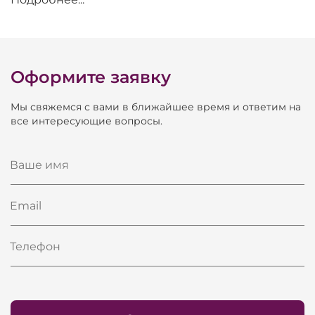
Гриф
нато
Накладка грифа
палисандр
Бридж
палисандр
Оформите заявку
Колки
стандарт
Мы свяжемся с вами в ближайшее время и ответим на
Струны
стандарт
все интересующие вопросы.
Мензура
344
Ваше имя
Email
Телефон