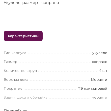
Укулеле, размер - сопрано
Характеристики
Тип корпуса
укулеле
Размер
сопрано
Количество струн
4 шт
Верхняя дека
Меранти
Покрытие
ПЭ лак матовый
Задняя дека и обечайка
меранти
Розетка
пластик
Подробнее...