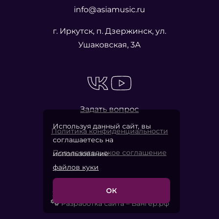
info@asiamusic.ru
г. Иркутск, п. Дзержинск, ул.
Ушаковская, 3А
Задать вопрос
Используя данный сайт, вы
Политика конфиденциальности
соглашаетесь на
Пользовательское соглашение
использование
файлов куки
ОК
2026 © «Азия Мьюзик Компани»
Разработка сайта – Вангер.рф