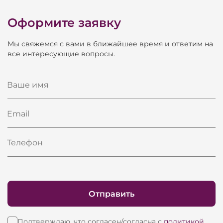
Высота
610 мм
Оформите заявку
Ширина
579 мм
Мы свяжемся с вами в ближайшее время и ответим на
Глубина
780 мм
все интересующие вопросы.
Вес
49 кг
Ваше имя
Email
Телефон
Отправить
Подтверждаю, что согласен/согласна с
политикой