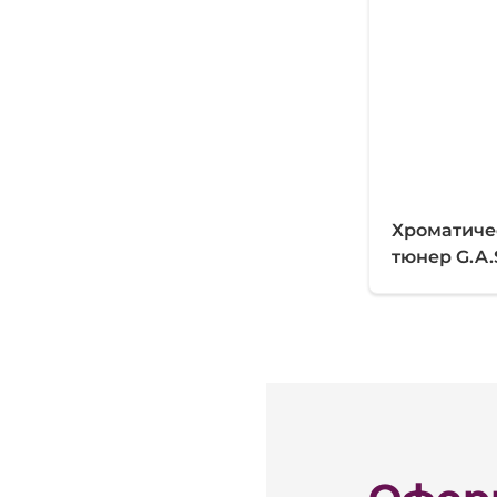
Хроматиче
тюнер G.A.