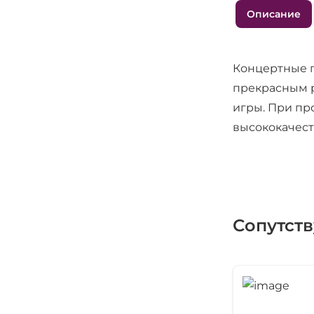
Описание
Концертные г
прекрасным р
игры. При пр
высококачес
Сопутст