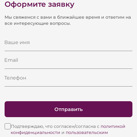
PRO – и является оригинальной разработкой
Оформите заявку
наших инженеров – подобный подход уникален
Мы свяжемся с вами в ближайшее время и ответим на
для кино акустики, в которой как правило
все интересующие вопросы.
используются простые конструкции сабвуферов
НЧ секций за-экранных систем, в случаи с
Ваше имя
Eurosound ACE звучание вплотную
приближается к звучанию концертных систем.
Email
Телефон
Отправить
Подтверждаю, что согласен/согласна с
политикой
конфиденциальности
и
пользовательским