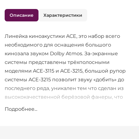
Описание
Характеристики
Линейка киноакустики ACE, это набор всего
необходимого для оснащения большого
кинозала звуком Dolby Atmos. За-экранные
системы представлены трёхполосными
моделями ACE-3115 и ACE-3215, большой рупор
системы ACE-3215 позволит звуку «добить» до
последнего ряда, уникален тем что сделан из
высококачественной берёзовой фанеры, что
выгодно отличает систему от всех конкурентов,
Подробнее...
использующих пластик. Низкочастотная секция
заслуживает отдельного внимания: конструкция
фазоинвертора в заимствована у линейки BBR