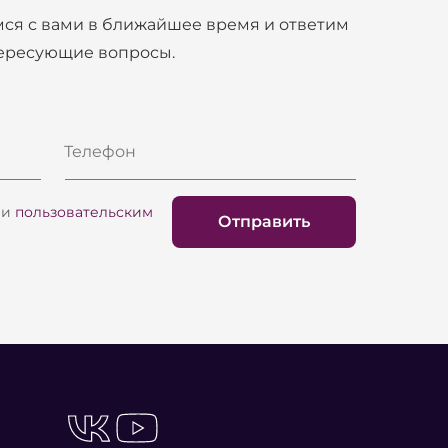
ППУ, возможность изготовления чехлов на
ся с вами в ближайшее время и ответим
тересующие вопросы.
не склеенный из кусков) пенополиуретан
имеет долгий срок службы.
Телефон
и
пользовательским
Отправить