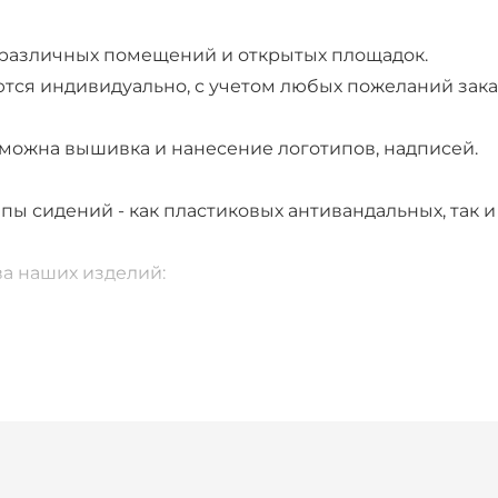
различных помещений и открытых площадок.
тся индивидуально, с учетом любых пожеланий зака
зможна вышивка и нанесение логотипов, надписей.
пы сидений - как пластиковых антивандальных, так 
а наших изделий:
ркас высокой прочности из толстостенных труб. Высо
зможные повреждения чехлов сиденья ее элемента
я окраска металлокаркаса исключает отшелушиван
краски и, соответственно, ухудшение внешнего вида