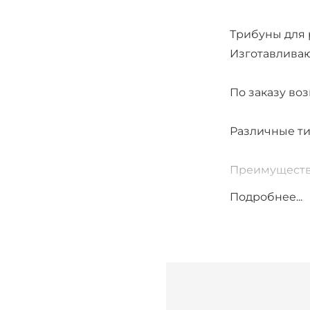
Трибуны для 
Изготавливаю
По заказу во
Различные ти
Преимуществ
Подробнее...
1. Металлока
исключает во
2. Полимерна
повреждения 