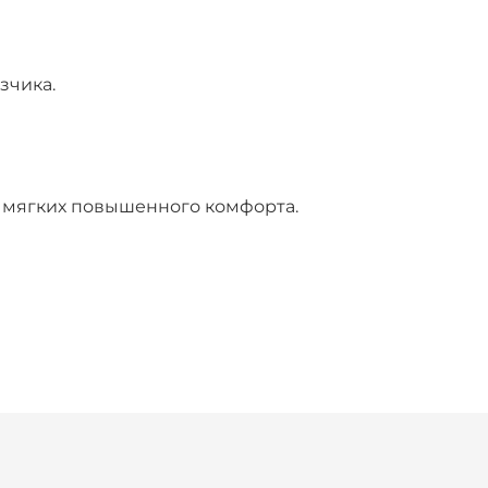
зчика.
и мягких повышенного комфорта.
кое качество деталей металлокаркаса
ми.
ие и возможные механические
.