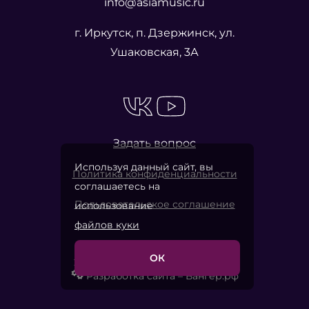
info@asiamusic.ru
г. Иркутск, п. Дзержинск, ул.
Ушаковская, 3А
Задать вопрос
Используя данный сайт, вы
Политика конфиденциальности
соглашаетесь на
Пользовательское соглашение
использование
файлов куки
ОК
2026 © «Азия Мьюзик Компани»
Разработка сайта – Вангер.рф