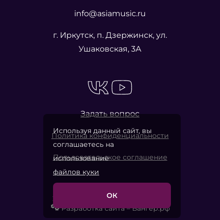
info@asiamusic.ru
г. Иркутск, п. Дзержинск, ул.
Ушаковская, 3А
Задать вопрос
Используя данный сайт, вы
Политика конфиденциальности
соглашаетесь на
Пользовательское соглашение
использование
файлов куки
ОК
2026 © «Азия Мьюзик Компани»
Разработка сайта – Вангер.рф