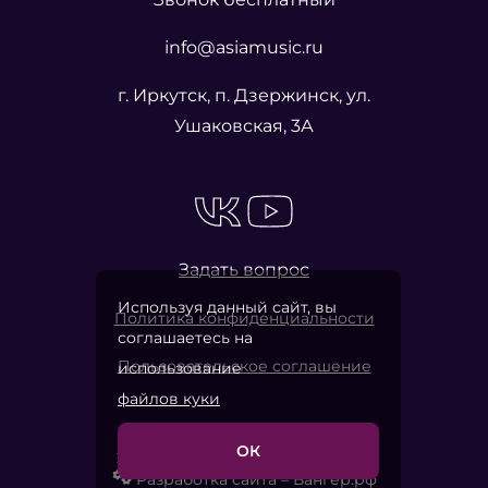
info@asiamusic.ru
г. Иркутск, п. Дзержинск, ул.
Ушаковская, 3А
Задать вопрос
Используя данный сайт, вы
Политика конфиденциальности
соглашаетесь на
Пользовательское соглашение
использование
файлов куки
ОК
2026 © «Азия Мьюзик Компани»
Разработка сайта – Вангер.рф