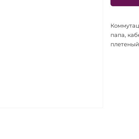
Коммутаци
папа, каб
плетеный 