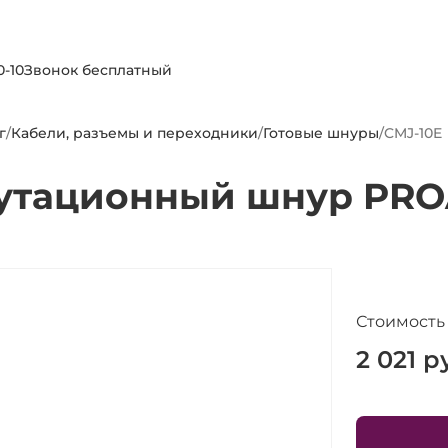
0-10
Звонок бесплатный
г
/
Кабели, разъемы и переходники
/
Готовые шнуры
/
CMJ-10E
утационный шнур PRO
Стоимость
2 021
ру