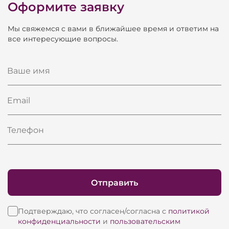
Оформите заявку
Ткань - триплированная износостойкая
Мы свяжемся с вами в ближайшее время и ответим на
все интересующие вопросы.
Спинка и сиденье анатомической формы из
формованного пенополиуретана
Ваше имя
Прострочка на спинке
Email
Толщина ППУ - 80 мм
Телефон
Преимущества наших изделий:
1. Металлокаркас высокой прочности из
Отправить
толстостенных труб. Высокое качество деталей
металлокаркаса исключает возможные
Подтверждаю, что согласен/согласна с
политикой
повреждения чехлов сиденья ее элементами.
конфиденциальности
и
пользовательским