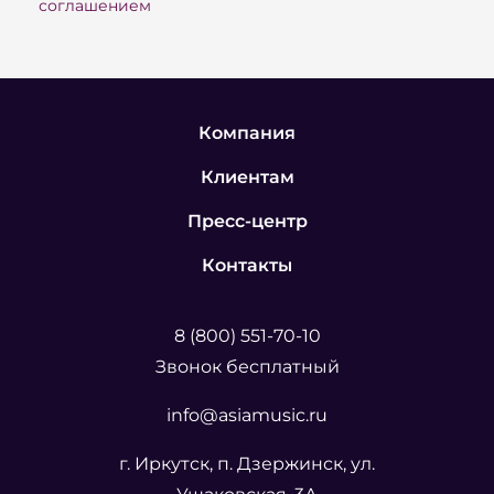
соглашением
2. Полимерная окраска металлокаркаса
исключает отшелушивание и возможные
механические повреждения краски и,
соответственно, ухудшение внешнего вида.
Компания
Клиентам
3. Плотная ткань устойчивая к износу,
триплированная сеткой и ППУ, возможность
Пресс-центр
изготовления чехлов на молниях для удобства их
Контакты
чистки (опция).
8 (800) 551-70-10
4. Для изготовления мягких элементов
Звонок бесплатный
используется цельный (а не склеенный из
кусков) пенополиуретан повышенной плотности,
info@asiamusic.ru
который не проминается со временем и имеет
г. Иркутск, п. Дзержинск, ул.
долгий срок службы.