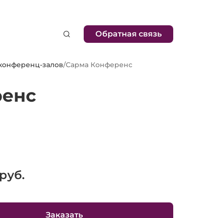
Обратная связь
 конференц-залов
/
Сарма Конференс
ренс
руб.
Заказать