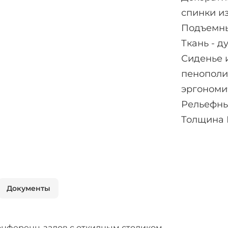
спинки и
Подъемны
Ткань - 
Сиденье 
пенополи
эргономи
Рельефны
Толщина П
Документы
онференц-залов с откидным столиком