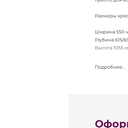
Размеры крес
Ширина 550 
Глубина 615/
Высота 1055 
Усиленный ме
Подробнее...
Подлокотники
Декоративный
Подъемный м
Оформ
Ткань - дубл