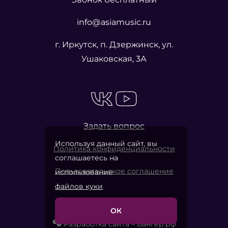
info@asiamusic.ru
г. Иркутск, п. Дзержинск, ул.
Ушаковская, 3А
Задать вопрос
Используя данный сайт, вы
Политика конфиденциальности
соглашаетесь на
Пользовательское соглашение
использование
файлов куки
ОК
2026 © «Азия Мьюзик Компани»
Разработка сайта – Вангер.рф