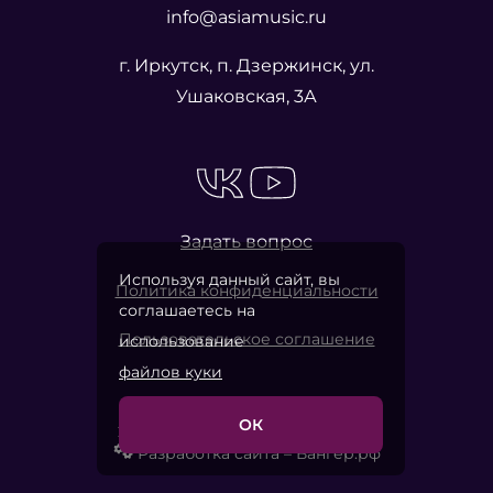
info@asiamusic.ru
г. Иркутск, п. Дзержинск, ул.
Ушаковская, 3А
Задать вопрос
Используя данный сайт, вы
Политика конфиденциальности
соглашаетесь на
Пользовательское соглашение
использование
файлов куки
ОК
2026 © «Азия Мьюзик Компани»
Разработка сайта – Вангер.рф