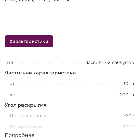
Характеристики
Тип
пассивный сабвуфер
Частотная характеристика
от
30 Гц
до
1 000 Гц
Угол раскрытия
По горизонтали
360 °
По вертикали
360 °
Подробнее...
Номинальная мощность