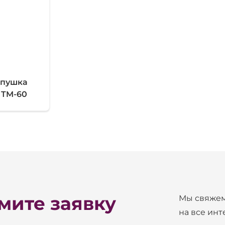
 пушка
 TM-60
ите заявку
Мы свяжем
на все ин