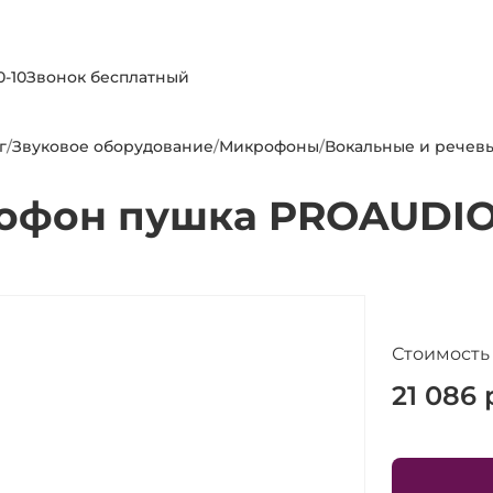
0-10
Звонок бесплатный
г
/
Звуковое оборудование
/
Микрофоны
/
Вокальные и речев
офон пушка PROAUDIO
Стоимость
21 086
р