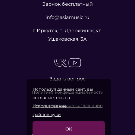
Звонок бесплатный
info@asiamusic.ru
г. Иркутск, п. Дзержинск, ул.
Ушаковская, 3А
Задать вопрос
Используя данный сайт, вы
Политика конфиденциальности
соглашаетесь на
Пользовательское соглашение
использование
файлов куки
ОК
2026 © «Азия Мьюзик Компани»