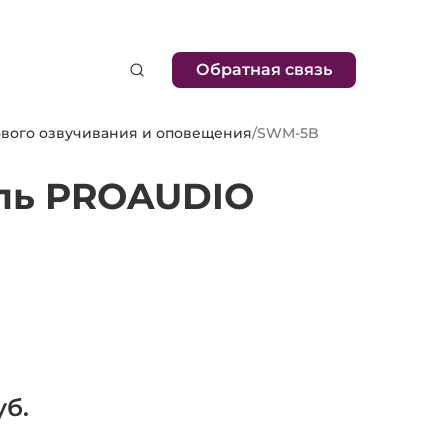
Обратная связь
вого озвучивания и оповещения
/
SWM-5B
ль PROAUDIO
б.