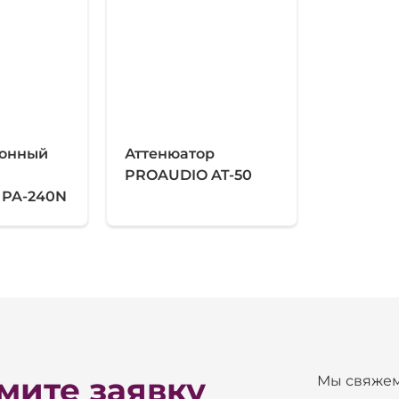
ионный
Аттенюатор
PROAUDIO AT-50
 PA-240N
ите заявку
Мы свяжем