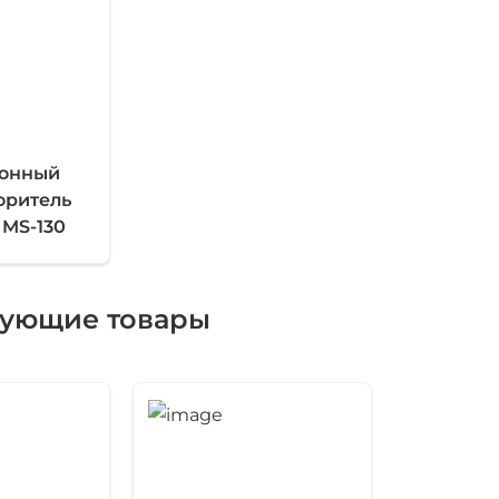
ионный
оритель
MS-130
вующие товары