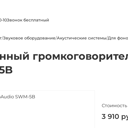
0-10
Звонок бесплатный
г
/
Звуковое оборудование
/
Акустические системы
/
Для фоно
енный громкоговорите
5B
Стоимость
3 910
ру