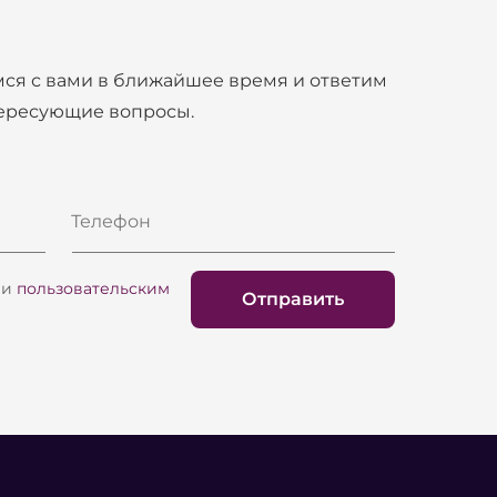
 их также можно использовать для
R PRO 115 позволяет использовать АС как
ся с вами в ближайшее время и ответим
und BBR PRO, Вы получите идеальное
тересующие вопросы.
 счёт экономии на материалах, а потому
ременном производстве, из отечественных
расли. Девиз Eurosound – делаем лучшее
Телефон
и
пользовательским
Отправить