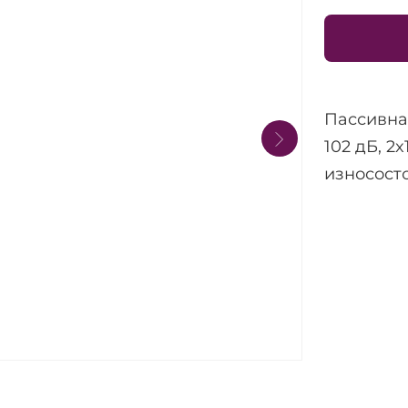
Пассивная
102 дБ, 2x
износост