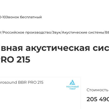
0-10
Звонок бесплатный
г
/
Российское производство
/
Звук
/
Акустические системы
/
B
вная акустическая с
RO 215
Стоимость
205 49