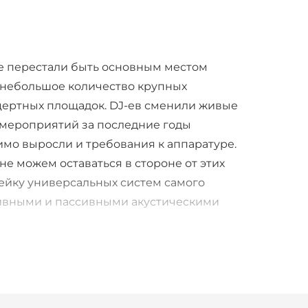
уже перестали быть основным местом
 небольшое количество крупных
цертных площадок. DJ-ев сменили живые
х мероприятий за последние годы
имо выросли и требования к аппаратуре.
е можем оставаться в стороне от этих
нейку универсальных систем самого
тивными и пассивными акустическими
о использовать как FOH системы в
. Высочайшее качество звучания АС
ество и позволит сохранить бюджет для