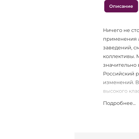
Описание
Ничего не ст
применения а
заведений, с
коллективы. 
значительно 
Российский р
изменений. В
высокого кла
системами, д
Подробнее...
АС BBR PRO 2
заведениях, 
линейки BBR 
других важны