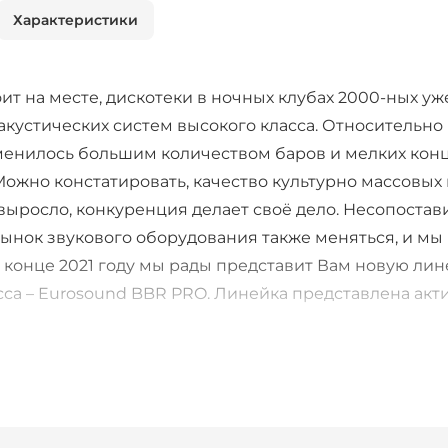
Характеристики
оит на месте, дискотеки в ночных клубах 2000-ных 
кустических систем высокого класса. Относительно
менилось большим количеством баров и мелких кон
Можно констатировать, качество культурно массовы
выросло, конкуренция делает своё дело. Несопостав
ынок звукового оборудования также меняться, и мы н
 конце 2021 году мы рады представит Вам новую ли
сса – Eurosound BBR PRO. Линейка представлена ак
ля решения самого широкого круга задач.
15 и 115 в паре с сабвуферами BBR PRO SUB 118 можн
ориентированных на проведение живых выступлений
PRO даст Вашему заведению конкурентное преимущ
х деталей.