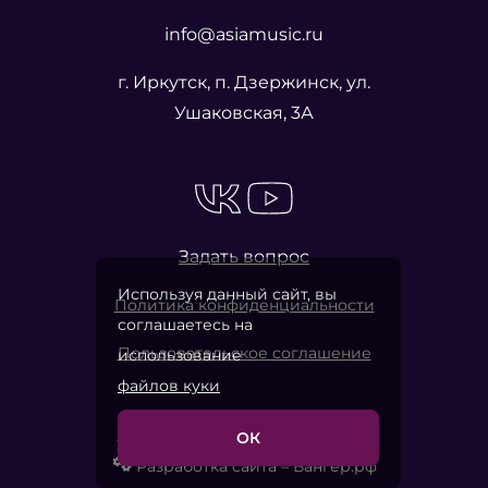
info@asiamusic.ru
г. Иркутск, п. Дзержинск, ул.
Ушаковская, 3А
Задать вопрос
Используя данный сайт, вы
Политика конфиденциальности
соглашаетесь на
Пользовательское соглашение
использование
файлов куки
ОК
2026 © «Азия Мьюзик Компани»
Разработка сайта – Вангер.рф