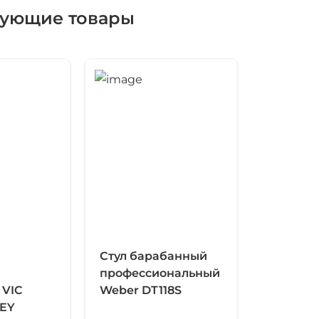
вующие товары
Стул барабанный
профессиональный
 VIC
Weber DT118S
KEY