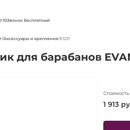
0-10
Звонок бесплатный
г
/
Аксессуары и крепления
/
E12J1
ик для барабанов EVAN
Стоимость
1 913
ру