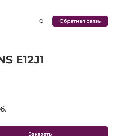
Обратная связь
S E12J1
б.
Заказать