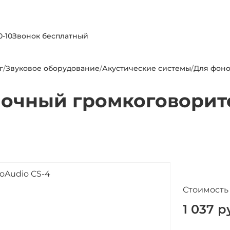
0-10
Звонок бесплатный
г
/
Звуковое оборудование
/
Акустические системы
/
Для фоно
очный громкоговорит
Стоимость
1 037
ру