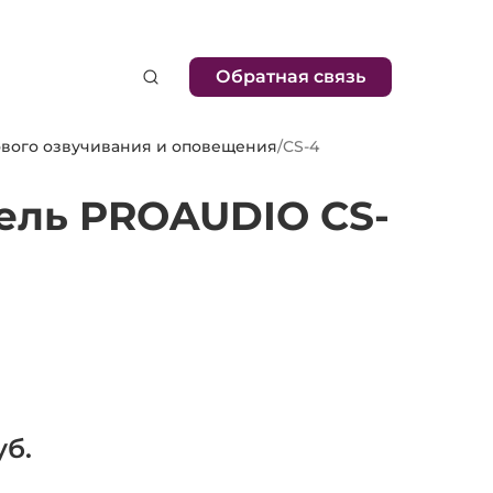
Обратная связь
вого озвучивания и оповещения
/
CS-4
ель PROAUDIO CS-
б.