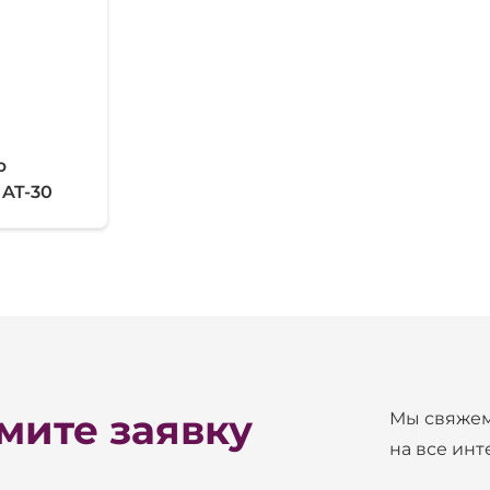
р
AT-30
ите заявку
Мы свяжем
на все ин